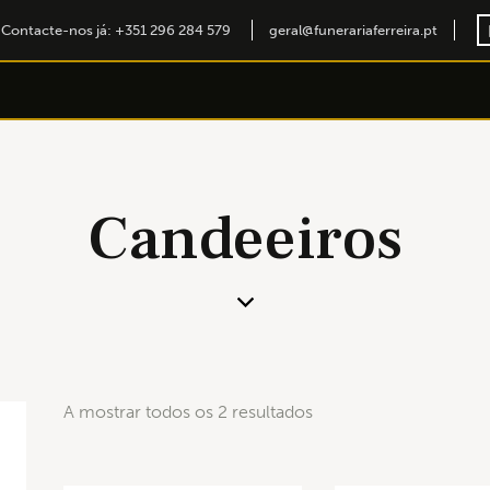
Contacte-nos já: +351 296 284 579
geral@funerariaferreira.pt
Candeeiros
A mostrar todos os 2 resultados