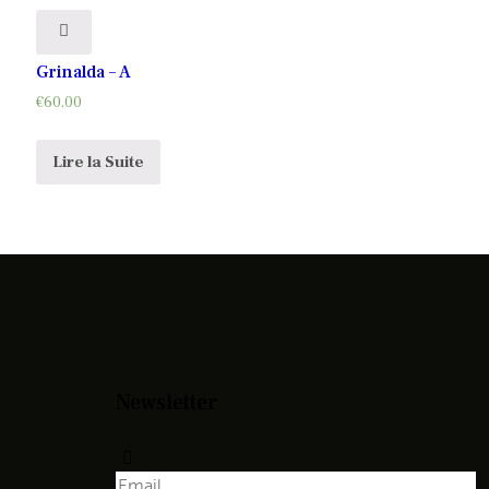
Grinalda – A
€
60.00
Lire la Suite
Newsletter