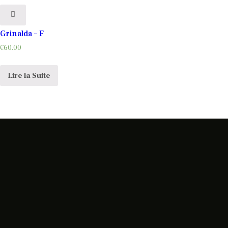
Grinalda – F
€
60.00
Lire la Suite