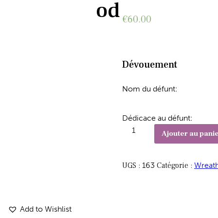
od
€
60.00
Dévouement
Nom du défunt:
Dédicace au défunt:
Ajouter au pani
UGS :
163
Catégorie :
Wreat
Add to Wishlist