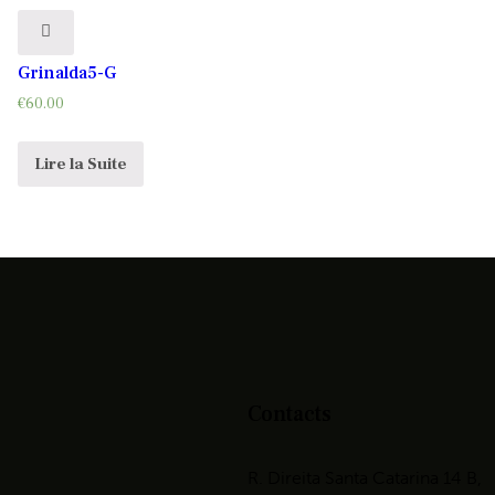
Grinalda5-G
€
60.00
Lire la Suite
Contacts
R. Direita Santa Catarina 14 B,