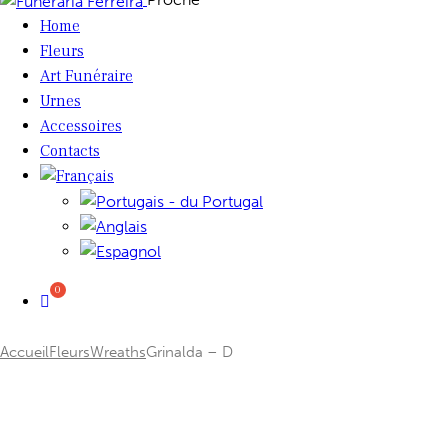
Home
Fleurs
Art Funéraire
Urnes
Accessoires
Contacts
Accueil
Fleurs
Wreaths
Grinalda – D
Add to Wishlist