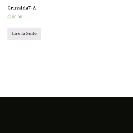
Grinalda7-A
€
100.00
Lire la Suite