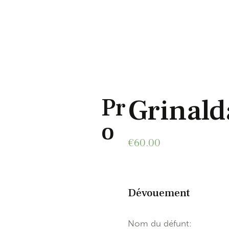
Grinald
Pr
o
€
60.00
Dévouement
Nom du défunt: