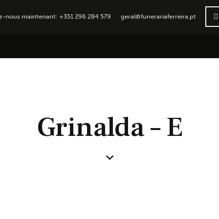
z-nous maintenant: +351 296 284 579
geral@funerariaferreira.pt
Grinalda – E