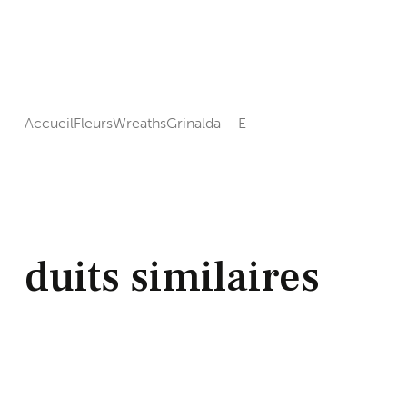
Accueil
Fleurs
Wreaths
Grinalda – E
Add to Wishlist
duits similaires