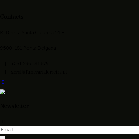
Contacts
R. Direita Santa Catarina 14 B,
9500-181 Ponta Delgada
+351 296 284 579
geral@funerariaferreira.pt
Newsletter