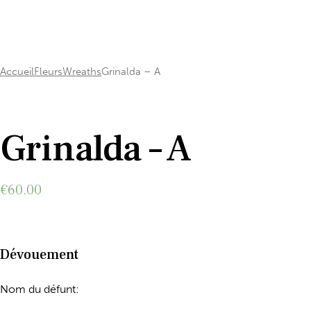
Accueil
Fleurs
Wreaths
Grinalda – A
Add to Wishlist
Grinalda – A
€
60.00
Dévouement
Nom du défunt: