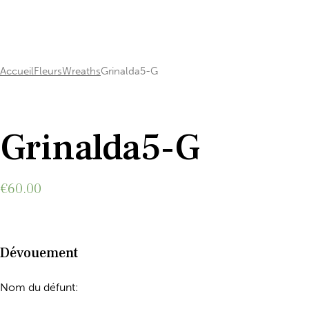
Accueil
Fleurs
Wreaths
Grinalda5-G
Add to Wishlist
Grinalda5-G
€
60.00
Dévouement
Nom du défunt: