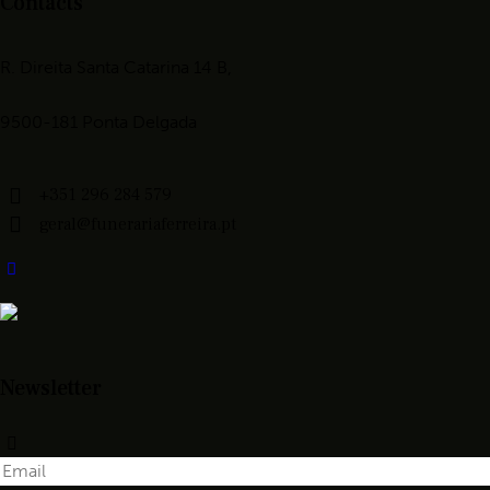
Contacts
R. Direita Santa Catarina 14 B,
9500-181 Ponta Delgada
+351 296 284 579
geral@funerariaferreira.pt
Newsletter