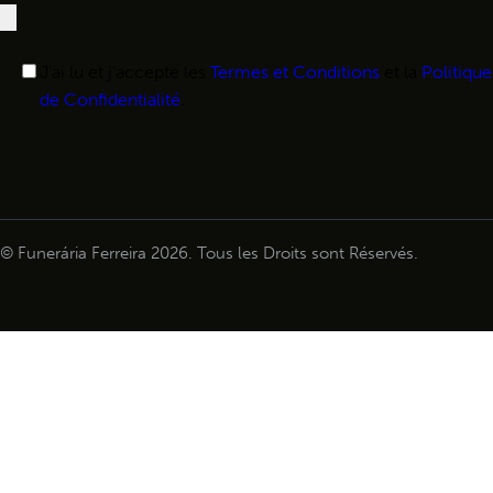
J'ai lu et j'accepte les
Termes et Conditions
et la
Politique
de Confidentialité
.
© Funerária Ferreira 2026. Tous les Droits sont Réservés.