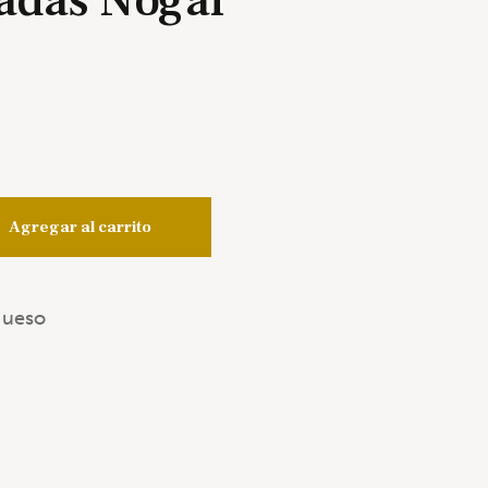
adas Nogal
Agregar al carrito
Hueso