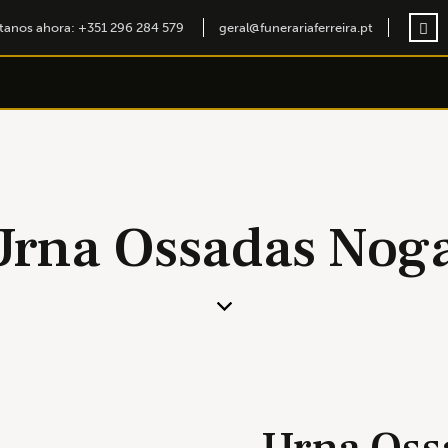
tanos ahora: +351 296 284 579
geral@funerariaferreira.pt
Urna Ossadas Noga