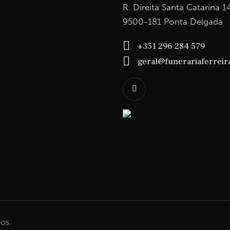
R. Direita Santa Catarina 1
9500-181 Ponta Delgada
+351 296 284 579
geral@funerariaferreira
os.