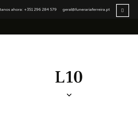
tanos ahora: +351 296 284 579
geral@funerariaferreira.pt
L10