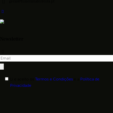
geral@funerariaferreira.pt
Newsletter
Li e aceito os
Termos e Condições
e a
Política de
Privacidade
.