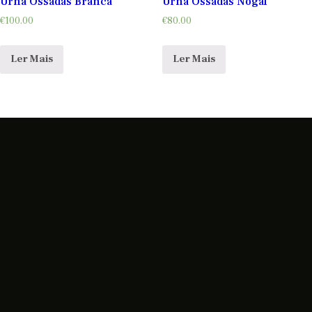
Urna Ossadas Branca
Urna Ossadas Nogal
€
100.00
€
80.00
Ler Mais
Ler Mais