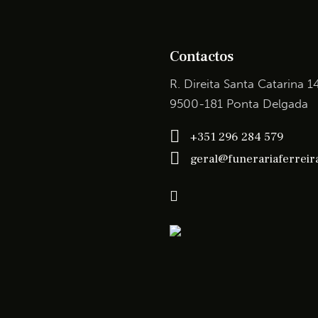
Contactos
R. Direita Santa Catarina 1
9500-181 Ponta Delgada
+351 296 284 579
geral@funerariaferreira