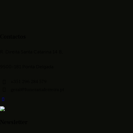
Contactos
R. Direita Santa Catarina 14 B,
9500-181 Ponta Delgada
+351 296 284 579
geral@funerariaferreira.pt
Newsletter