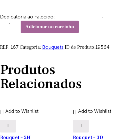
Dedicatória ao Falecido:
Quantidade
Adicionar ao carrinho
de
Bouquet
REF:
167
Categoria:
Bouquets
ID de Produto:
19564
-
3C
Produtos
Relacionados
Add to Wishlist
Add to Wishlist
Bouquet – 2H
Bouquet – 3D